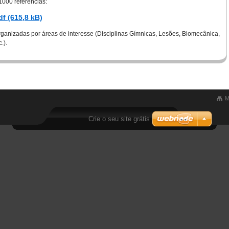
1000 referências:
df (615,8 kB)
rganizadas por áreas de interesse (Disciplinas Gímnicas, Lesões, Biomecânica,
.).
M
Crie o seu site grátis