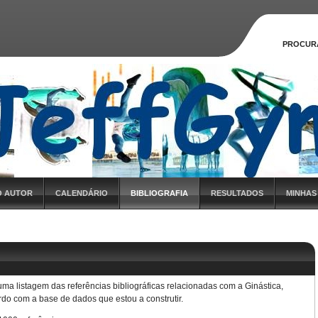
PROCUR
O AUTOR
CALENDÁRIO
BIBLIOGRAFIA
RESULTADOS
MINHAS
ma listagem das referências bibliográficas relacionadas com a Ginástica,
rdo com a base de dados que estou a construtir.