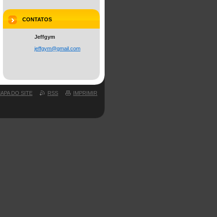
CONTATOS
Jeffgym
jeffgym@
gmail.co
m
APA DO SITE
RSS
IMPRIMIR