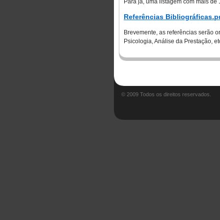
Para já, uma listagem com mais de 
Referências Bibliográficas.p
Brevemente, as referências serão o
Psicologia, Análise da Prestação, etc
© 2009 Todos os direitos reservados.