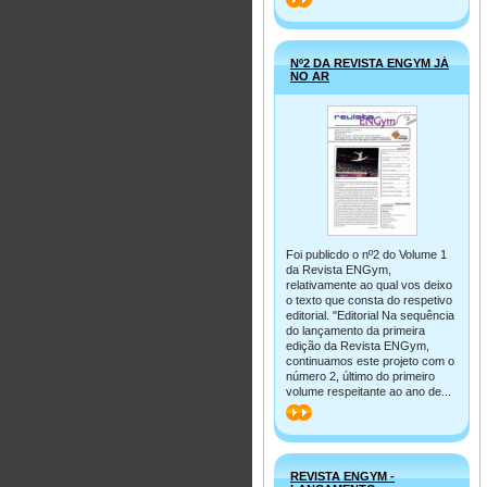
Nº2 DA REVISTA ENGYM JÁ
NO AR
Foi publicdo o nº2 do Volume 1
da Revista ENGym,
relativamente ao qual vos deixo
o texto que consta do respetivo
editorial. "Editorial Na sequência
do lançamento da primeira
edição da Revista ENGym,
continuamos este projeto com o
número 2, último do primeiro
volume respeitante ao ano de...
>>
REVISTA ENGYM -