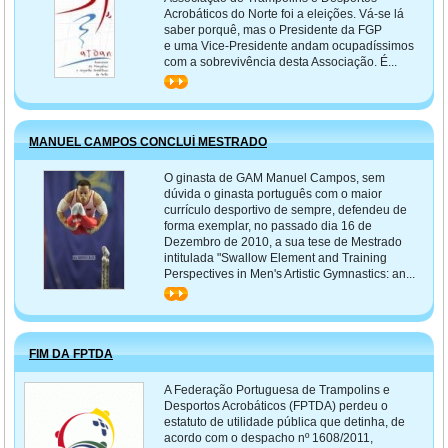
Acrobáticos do Norte foi a eleições. Vá-se lá
saber porquê, mas o Presidente da FGP
e uma Vice-Presidente andam ocupadíssimos
com a sobrevivência desta Associação. É...
>>
MANUEL CAMPOS CONCLUÍ MESTRADO
O ginasta de GAM Manuel Campos, sem
dúvida o ginasta português com o maior
currículo desportivo de sempre, defendeu de
forma exemplar, no passado dia 16 de
Dezembro de 2010, a sua tese de Mestrado
intitulada "Swallow Element and Training
Perspectives in Men's Artistic Gymnastics: an...
>>
FIM DA FPTDA
A Federação Portuguesa de Trampolins e
Desportos Acrobáticos (FPTDA) perdeu o
estatuto de utilidade pública que detinha, de
acordo com o despacho nº 1608/2011,