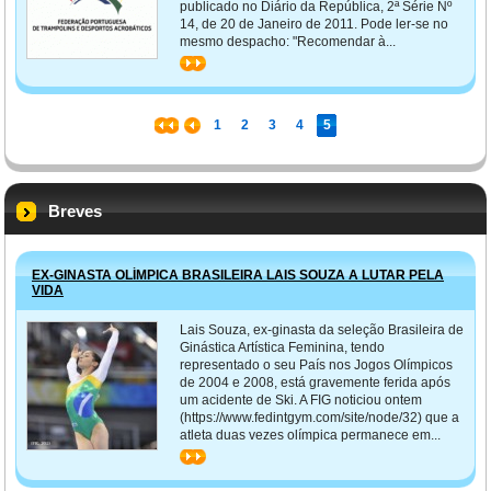
publicado no Diário da República, 2ª Série Nº
14, de 20 de Janeiro de 2011. Pode ler-se no
mesmo despacho: "Recomendar à...
>>
1
2
3
4
5
Breves
EX-GINASTA OLÍMPICA BRASILEIRA LAIS SOUZA A LUTAR PELA
VIDA
Lais Souza, ex-ginasta da seleção Brasileira de
Ginástica Artística Feminina, tendo
representado o seu País nos Jogos Olímpicos
de 2004 e 2008, está gravemente ferida após
um acidente de Ski. A FIG noticiou ontem
(https://www.fedintgym.com/site/node/32) que a
atleta duas vezes olímpica permanece em...
>>