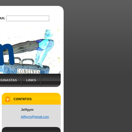
AR:
PROCURAR
 GINASTAS
LINKS
CONTATOS
Jeffgym
jeffgym@
gmail.co
m