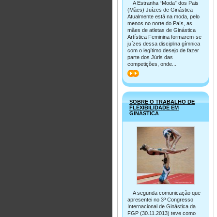
A Estranha “Moda” dos Pais
(Mães) Juízes de Ginástica
Atualmente está na moda, pelo
menos no norte do País, as
mães de atletas de Ginástica
Artística Feminina formarem-se
juízes dessa disciplina gímnica
com o legítimo desejo de fazer
parte dos Júris das
competições, onde...
>>
SOBRE O TRABALHO DE
FLEXIBILIDADE EM
GINÁSTICA
A segunda comunicação que
apresentei no 3º Congresso
Internacional de Ginástica da
FGP (30.11.2013) teve como