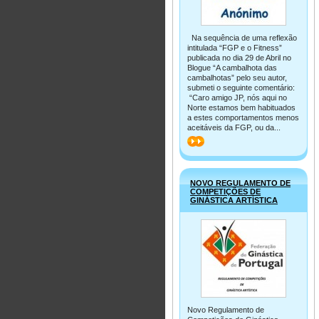
Na sequência de uma reflexão
intitulada “FGP e o Fitness”
publicada no dia 29 de Abril no
Blogue “A cambalhota das
cambalhotas” pelo seu autor,
submeti o seguinte comentário:
“Caro amigo JP, nós aqui no
Norte estamos bem habituados
a estes comportamentos menos
aceitáveis da FGP, ou da...
>>
NOVO REGULAMENTO DE
COMPETIÇÕES DE
GINÁSTICA ARTÍSTICA
Novo Regulamento de