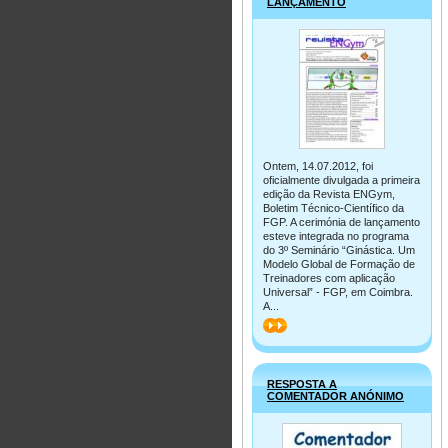
LANÇAMENTO
Ontem, 14.07.2012, foi
oficialmente divulgada a primeira
edição da Revista ENGym,
Boletim Técnico-Científico da
FGP. A cerimónia de lançamento
esteve integrada no programa
do 3º Seminário “Ginástica. Um
Modelo Global de Formação de
Treinadores com aplicação
Universal” - FGP, em Coimbra.
A...
>>
RESPOSTA A
COMENTADOR ANÓNIMO