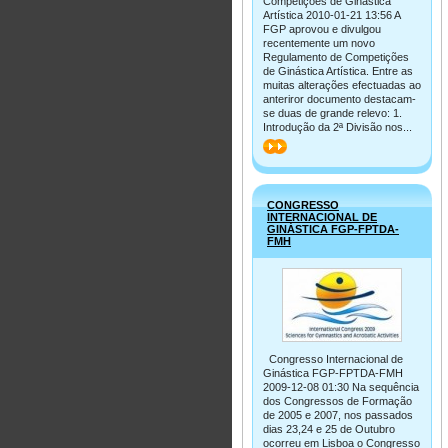
Competições de Ginástica
Artística 2010-01-21 13:56 A
FGP aprovou e divulgou
recentemente um novo
Regulamento de Competições
de Ginástica Artística. Entre as
muitas alterações efectuadas ao
anteriror documento destacam-
se duas de grande relevo: 1.
Introdução da 2ª Divisão nos...
>>
CONGRESSO
INTERNACIONAL DE
GINÁSTICA FGP-FPTDA-
FMH
Congresso Internacional de
Ginástica FGP-FPTDA-FMH
2009-12-08 01:30 Na sequência
dos Congressos de Formação
de 2005 e 2007, nos passados
dias 23,24 e 25 de Outubro
ocorreu em Lisboa o Congresso