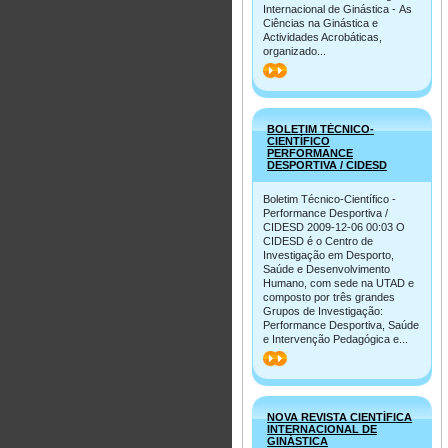
Internacional de Ginástica - As
Ciências na Ginástica e
Actividades Acrobáticas,
organizado...
>>
BOLETIM TÉCNICO-
CIENTÍFICO
PERFORMANCE
DESPORTIVA / CIDESD
Boletim Técnico-Científico -
Performance Desportiva /
CIDESD 2009-12-06 00:03 O
CIDESD é o Centro de
Investigação em Desporto,
Saúde e Desenvolvimento
Humano, com sede na UTAD e
composto por três grandes
Grupos de Investigação:
Performance Desportiva, Saúde
e Intervenção Pedagógica e...
>>
NOVA REVISTA CIENTÍFICA
INTERNACIONAL DE
GINÁSTICA