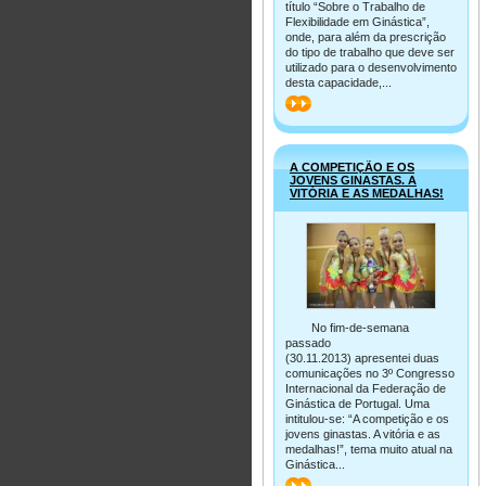
título “Sobre o Trabalho de
Flexibilidade em Ginástica”,
onde, para além da prescrição
do tipo de trabalho que deve ser
utilizado para o desenvolvimento
desta capacidade,...
>>
A COMPETIÇÃO E OS
JOVENS GINASTAS. A
VITÓRIA E AS MEDALHAS!
No fim-de-semana
passado
(30.11.2013) apresentei duas
comunicações no 3º Congresso
Internacional da Federação de
Ginástica de Portugal. Uma
intitulou-se: “A competição e os
jovens ginastas. A vitória e as
medalhas!”, tema muito atual na
Ginástica...
>>