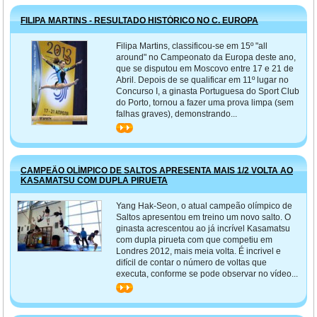
FILIPA MARTINS - RESULTADO HISTÓRICO NO C. EUROPA
Filipa Martins, classificou-se em 15º "all
around" no Campeonato da Europa deste ano,
que se disputou em Moscovo entre 17 e 21 de
Abril. Depois de se qualificar em 11º lugar no
Concurso I, a ginasta Portuguesa do Sport Club
do Porto, tornou a fazer uma prova limpa (sem
falhas graves), demonstrando...
>>
CAMPEÃO OLÍMPICO DE SALTOS APRESENTA MAIS 1/2 VOLTA AO
KASAMATSU COM DUPLA PIRUETA
Yang Hak-Seon, o atual campeão olímpico de
Saltos apresentou em treino um novo salto. O
ginasta acrescentou ao já incrível Kasamatsu
com dupla pirueta com que competiu em
Londres 2012, mais meia volta. É incrivel e
difícil de contar o número de voltas que
executa, conforme se pode observar no vídeo...
>>