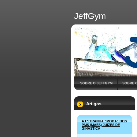
JeffGym
SOBRE O JEFFGYM
SOBRE 
COMENTÁRIOS
Artigos
A ESTRANHA “MODA” DOS
PAIS (MÃES) JUÍZES DE
GINÁSTICA