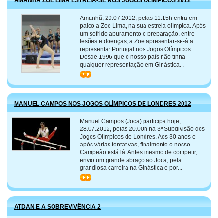
AMANHÃ ZOE LIMA ESTREIA-SE NOS JOGOS OLÍMPICOS 2012
Amanhã, 29.07.2012, pelas 11.15h entra em
palco a Zoe Lima, na sua estreia olímpica. Após
um sofrido apuramento e preparação, entre
lesões e doenças, a Zoe apresentar-se-á a
representar Portugal nos Jogos Olímpicos.
Desde 1996 que o nosso país não tinha
qualquer representação em Ginástica...
>>
MANUEL CAMPOS NOS JOGOS OLÍMPICOS DE LONDRES 2012
Manuel Campos (Joca) participa hoje,
28.07.2012, pelas 20.00h na 3ª Subdivisão dos
Jogos Olímpicos de Londres. Aos 30 anos e
após várias tentativas, finalmente o nosso
Campeão está lá. Antes mesmo de competir,
envio um grande abraço ao Joca, pela
grandiosa carreira na Ginástica e por...
>>
ATDAN E A SOBREVIVÊNCIA 2